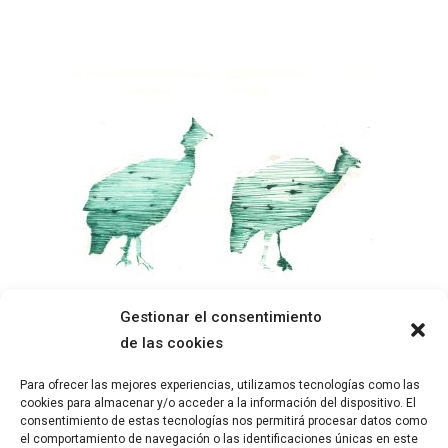
Gestionar el consentimiento
de las cookies
SOBRE MÍ
AVISO LEGAL
Para ofrecer las mejores experiencias, utilizamos tecnologías como las
OBRA
POLÍTICA DE PRIVACIDAD
cookies para almacenar y/o acceder a la información del dispositivo. El
BLOG
POLÍTICA DE COOKIES
consentimiento de estas tecnologías nos permitirá procesar datos como
el comportamiento de navegación o las identificaciones únicas en este