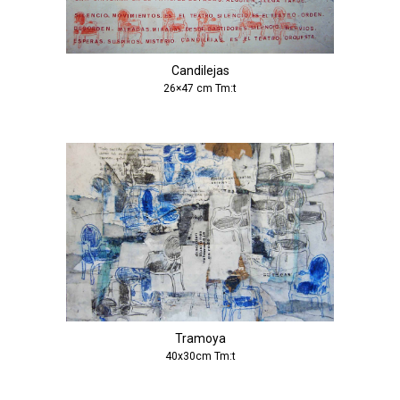
Candilejas
26×47 cm Tm:t
Tramoya
40x30cm Tm:t