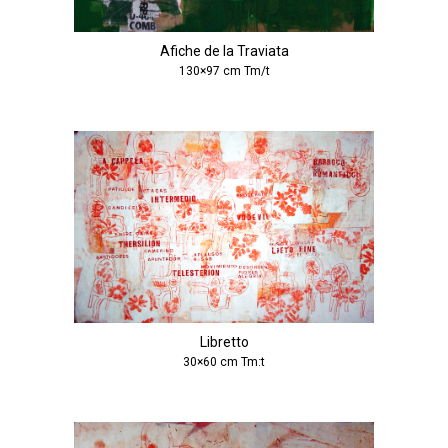
Afiche de la Traviata
130×97 cm Tm/t
Libretto
30×60 cm Tm:t