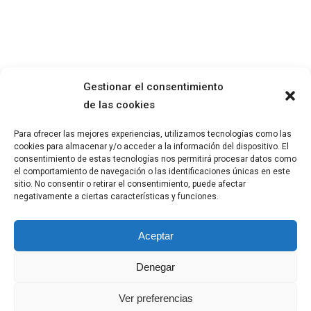
Gestionar el consentimiento
de las cookies
SOBRE MÍ
AVISO LEGAL
Para ofrecer las mejores experiencias, utilizamos tecnologías como las
OBRA
POLÍTICA DE PRIVACIDAD
cookies para almacenar y/o acceder a la información del dispositivo. El
BLOG
POLÍTICA DE COOKIES
consentimiento de estas tecnologías nos permitirá procesar datos como
el comportamiento de navegación o las identificaciones únicas en este
sitio. No consentir o retirar el consentimiento, puede afectar
negativamente a ciertas características y funciones.
© 2023
Ángeles Alcántara
, Todos los
Aceptar
derechos reservados.
Denegar
angelesalcantara@gmail.com
+34 630 968 289
Ver preferencias
@angelesalcantarasanchez