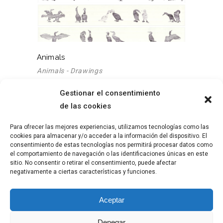
Animals
Animals - Drawings
Gestionar el consentimiento
de las cookies
Para ofrecer las mejores experiencias, utilizamos tecnologías como las
ABOUT ME
LEGAL ADVISE
cookies para almacenar y/o acceder a la información del dispositivo. El
WORK
PRIVACY POLICY
consentimiento de estas tecnologías nos permitirá procesar datos como
BLOG
COOKIE POLICY
el comportamiento de navegación o las identificaciones únicas en este
sitio. No consentir o retirar el consentimiento, puede afectar
negativamente a ciertas características y funciones.
Aceptar
© 2023
Ángeles Alcántara
, All right reserved.
Denegar