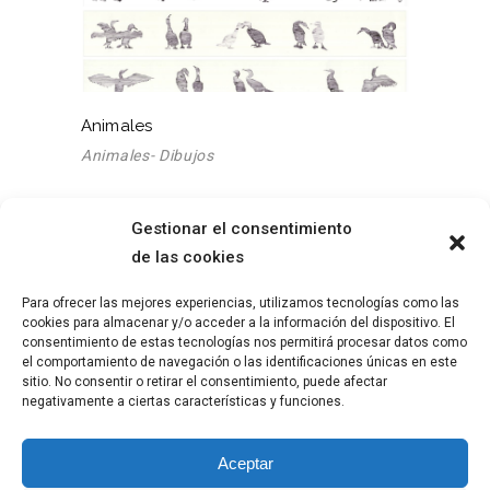
Animales
Animales- Dibujos
Gestionar el consentimiento
de las cookies
SOBRE MÍ
AVISO LEGAL
Para ofrecer las mejores experiencias, utilizamos tecnologías como las
OBRA
POLÍTICA DE PRIVACIDAD
cookies para almacenar y/o acceder a la información del dispositivo. El
BLOG
POLÍTICA DE COOKIES
consentimiento de estas tecnologías nos permitirá procesar datos como
el comportamiento de navegación o las identificaciones únicas en este
sitio. No consentir o retirar el consentimiento, puede afectar
negativamente a ciertas características y funciones.
© 2023
Ángeles Alcántara
, Todos los
Aceptar
derechos reservados.