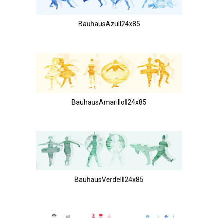
BauhausAzulI24x85
BauhausAmarilloII24x85
BauhausVerdeIII24x85