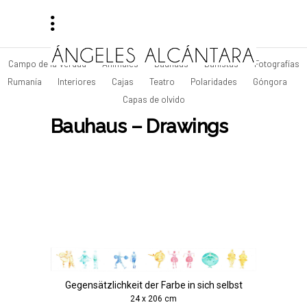
Campo de la Verdad
Animales
Bauhaus
Bañistas
Fotografías
Rumanía
Interiores
Cajas
Teatro
Polaridades
Góngora
Capas de olvido
Bauhaus – Drawings
Gegensätzlichkeit der Farbe in sich selbst
24 x 206 cm