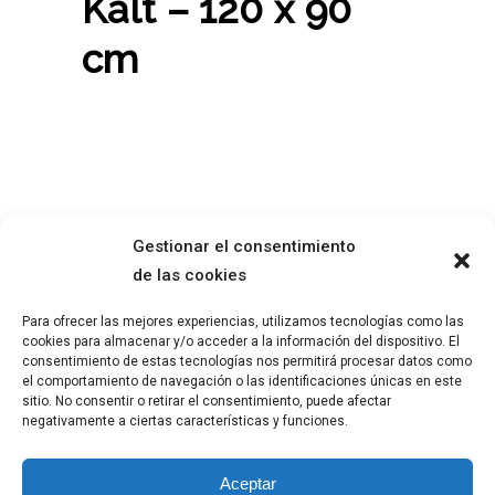
Kalt – 120 x 90
cm
Gestionar el consentimiento
de las cookies
Para ofrecer las mejores experiencias, utilizamos tecnologías como las
ABOUT ME
LEGAL ADVISE
cookies para almacenar y/o acceder a la información del dispositivo. El
WORK
PRIVACY POLICY
consentimiento de estas tecnologías nos permitirá procesar datos como
BLOG
COOKIE POLICY
el comportamiento de navegación o las identificaciones únicas en este
sitio. No consentir o retirar el consentimiento, puede afectar
negativamente a ciertas características y funciones.
Aceptar
© 2023
Ángeles Alcántara
, All right reserved.