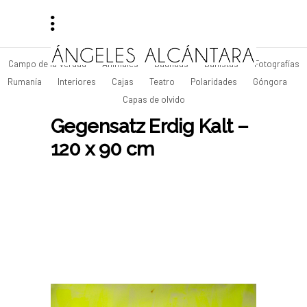
Campo de la Verdad
Animales
Bauhaus
Bañistas
Fotografías
Rumanía
Interiores
Cajas
Teatro
Polaridades
Góngora
Capas de olvido
Gegensatz Erdig Kalt –
120 x 90 cm