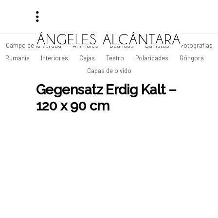
Campo de la Verdad
Animales
Bauhaus
Bañistas
Fotografías
Rumanía
Interiores
Cajas
Teatro
Polaridades
Góngora
Capas de olvido
Gegensatz Erdig Kalt –
120 x 90 cm