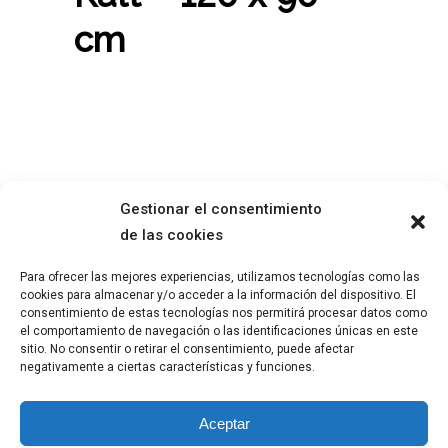
cm
Gestionar el consentimiento
de las cookies
Para ofrecer las mejores experiencias, utilizamos tecnologías como las
ABOUT ME
LEGAL ADVISE
cookies para almacenar y/o acceder a la información del dispositivo. El
WORK
PRIVACY POLICY
consentimiento de estas tecnologías nos permitirá procesar datos como
BLOG
COOKIE POLICY
el comportamiento de navegación o las identificaciones únicas en este
sitio. No consentir o retirar el consentimiento, puede afectar
negativamente a ciertas características y funciones.
Aceptar
© 2023
Ángeles Alcántara
, All right reserved.