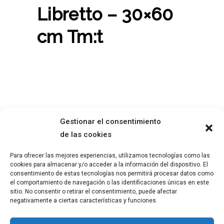
Libretto – 30×60
cm Tm:t
Gestionar el consentimiento
de las cookies
Para ofrecer las mejores experiencias, utilizamos tecnologías como las
ABOUT ME
LEGAL ADVISE
cookies para almacenar y/o acceder a la información del dispositivo. El
WORK
PRIVACY POLICY
consentimiento de estas tecnologías nos permitirá procesar datos como
BLOG
COOKIE POLICY
el comportamiento de navegación o las identificaciones únicas en este
sitio. No consentir o retirar el consentimiento, puede afectar
negativamente a ciertas características y funciones.