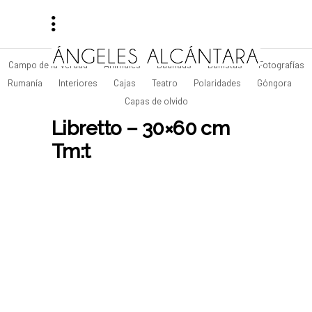
Campo de la Verdad
Animales
Bauhaus
Bañistas
Fotografías
Rumanía
Interiores
Cajas
Teatro
Polaridades
Góngora
Capas de olvido
Libretto – 30×60 cm
Tm:t