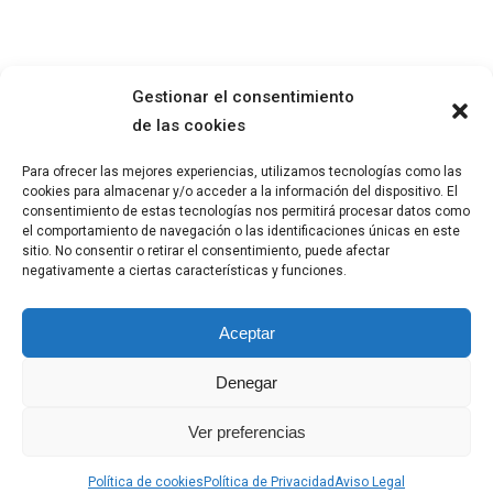
Gestionar el consentimiento
de las cookies
SOBRE MÍ
AVISO LEGAL
Para ofrecer las mejores experiencias, utilizamos tecnologías como las
OBRA
POLÍTICA DE PRIVACIDAD
cookies para almacenar y/o acceder a la información del dispositivo. El
BLOG
POLÍTICA DE COOKIES
consentimiento de estas tecnologías nos permitirá procesar datos como
el comportamiento de navegación o las identificaciones únicas en este
sitio. No consentir o retirar el consentimiento, puede afectar
negativamente a ciertas características y funciones.
© 2023
Ángeles Alcántara
, Todos los
Aceptar
derechos reservados.
Denegar
angelesalcantara@gmail.com
+34 630 968 289
Ver preferencias
@angelesalcantarasanchez
Política de cookies
Política de Privacidad
Aviso Legal