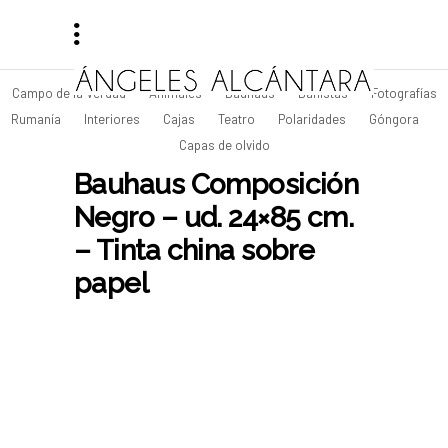
Campo de la Verdad
Animales
Bauhaus
Bañistas
Fotografías
Rumanía
Interiores
Cajas
Teatro
Polaridades
Góngora
Capas de olvido
Bauhaus Composición
Negro – ud. 24×85 cm.
– Tinta china sobre
papel