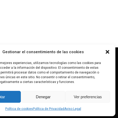
Gestionar el consentimiento de las cookies
s mejores experiencias, utilizamos tecnologías como las cookies para
tara@gmail.com
ceder a la información del dispositivo. El consentimiento de estas
0 968 289
 permitirá procesar datos como el comportamiento de navegación o
antarasanchez
ones únicas en este sitio. No consentir o retirar el consentimiento,
gativamente a ciertas características y funciones.
tar
Denegar
Ver preferencias
Política de cookies
Política de Privacidad
Aviso Legal