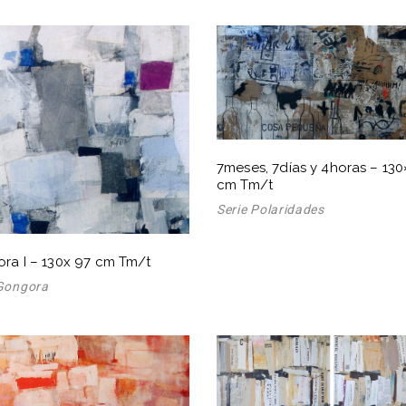
7meses, 7días y 4horas – 13
cm Tm/t
Serie Polaridades
ra I – 130x 97 cm Tm/t
 Gongora