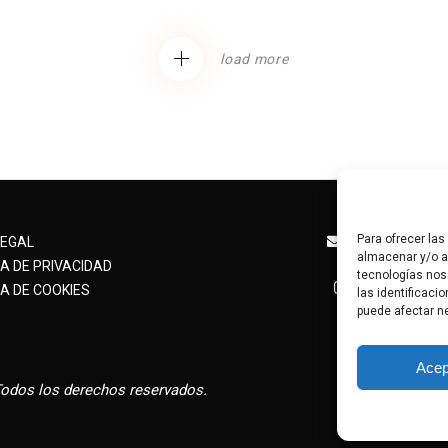
load more
Para ofrecer la
angelesalcan
LEGAL
almacenar y/o ac
+34 63
CA DE PRIVACIDAD
tecnologías nos
@angelesalc
A DE COOKIES
las identificaci
puede afectar ne
Acep
Todos los derechos reservados.