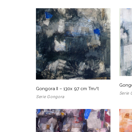
Gongo
Gongora II – 130x 97 cm Tm/t
Serie
Serie Gongora