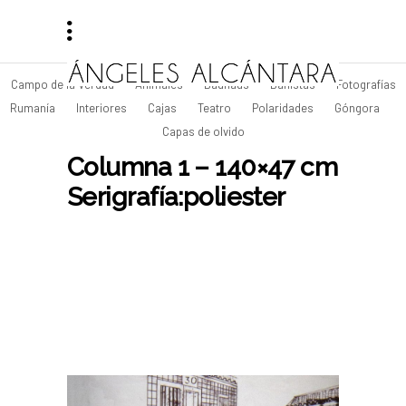
Campo de la Verdad
Animales
Bauhaus
Bañistas
Fotografías
Rumanía
Interiores
Cajas
Teatro
Polaridades
Góngora
Capas de olvido
Columna 1 – 140×47 cm
Serigrafía:poliester