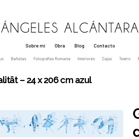
Sobre mí
Obra
Blog
Contacto
us
Bañistas
Fotografías Rumanía
Interiores
Cajas
Teatro
lität – 24 x 206 cm azul
d