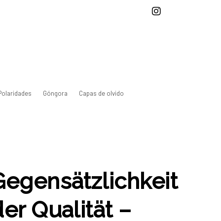
Polaridades
Góngora
Capas de olvido
Gegensätzlichkeit
er Qualität –