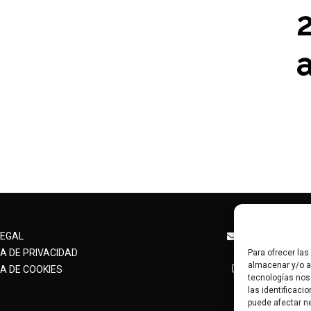
angelesalcan
LEGAL
+34 63
CA DE PRIVACIDAD
Para ofrecer la
almacenar y/o ac
@angelesalc
A DE COOKIES
tecnologías nos
las identificaci
puede afectar ne