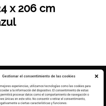
24 x 206 cm
azul
Gestionar el consentimiento de las cookies
tara@gmail.com
0 968 289
s mejores experiencias, utilizamos tecnologías como las cookies para
ceder a la información del dispositivo. El consentimiento de estas
antarasanchez
 permitirá procesar datos como el comportamiento de navegación o
ones únicas en este sitio. No consentir o retirar el consentimiento,
gativamente a ciertas características y funciones.