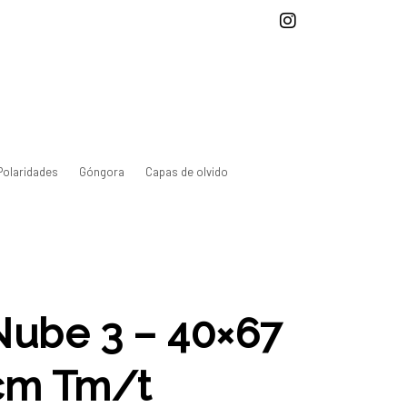
Polaridades
Góngora
Capas de olvido
Nube 3 – 40×67
cm Tm/t