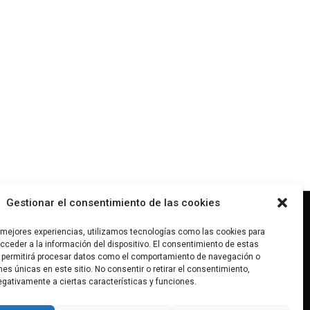
Gestionar el consentimiento de las cookies
s mejores experiencias, utilizamos tecnologías como las cookies para
tara@gmail.com
ceder a la información del dispositivo. El consentimiento de estas
0 968 289
 permitirá procesar datos como el comportamiento de navegación o
antarasanchez
ones únicas en este sitio. No consentir o retirar el consentimiento,
gativamente a ciertas características y funciones.