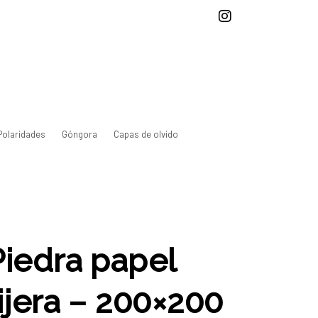
Polaridades
Góngora
Capas de olvido
Piedra papel
tijera – 200×200