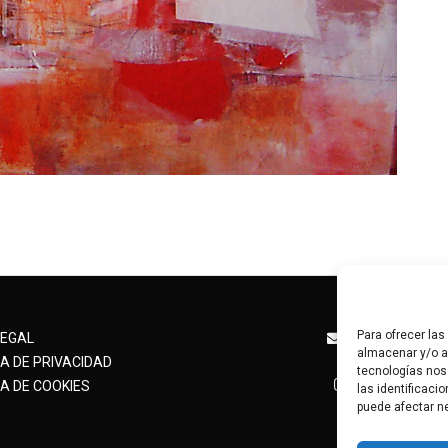
Para ofrecer la
angelesalcan
LEGAL
almacenar y/o ac
+34 63
CA DE PRIVACIDAD
tecnologías nos
@angelesalc
A DE COOKIES
las identificaci
puede afectar ne